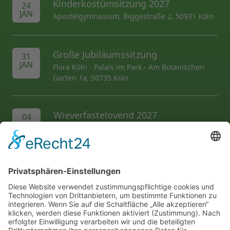
Kinderkostümsitzung 2027
24
JAN
Apostelgymnasium, Biggestraße 2, 50931 Köln
Große Jubiläumssitzung
31
JAN
Flora Köln - Palais im Park - Am Botanischen
Garten 1a, 50735 Köln
Wieverfastelovend 2027
04
FEB
Hermeskeiler Platz
AL folgen...
Wir unterstützen die...