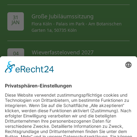
Große Jubiläumssitzung
31
JAN
Flora Köln - Palais im Park - Am Botanischen
Garten 1a, 50735 Köln
Wieverfastelovend 2027
04
FEB
Hermeskeiler Platz
AL folgen...
Wir unterstützen die...