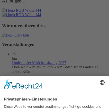
AL folgen...
Wir unterstützen die...
Veranstaltungen
06
Jan
Lindenthaler Mädchensitzung 2027
Flora Köln - Palais im Park - Am Botanischen Garten 1a,
50735 Köln
21
Jan
Kneipensitzung 2027
DOM IM STAPELHAUS
24
Jan