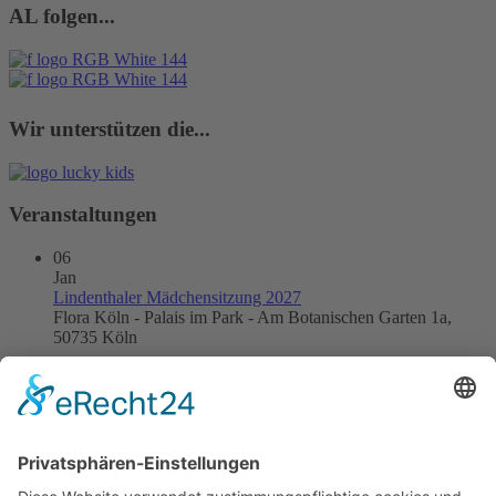
AL folgen...
Wir unterstützen die...
Veranstaltungen
06
Jan
Lindenthaler Mädchensitzung 2027
Flora Köln - Palais im Park - Am Botanischen Garten 1a,
50735 Köln
21
Jan
Kneipensitzung 2027
DOM IM STAPELHAUS
24