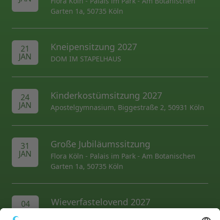
Flora Köln - Palais im Park - Am Botanischen
Garten 1a, 50735 Köln
Kneipensitzung 2027
21
JAN
DOM IM STAPELHAUS
Kinderkostümsitzung 2027
24
JAN
Apostelgymnasium, Biggestraße 2, 50931 Köln
Große Jubiläumssitzung
31
JAN
Flora Köln - Palais im Park - Am Botanischen
Garten 1a, 50735 Köln
Wieverfastelovend 2027
04
FEB
Hermeskeiler Platz