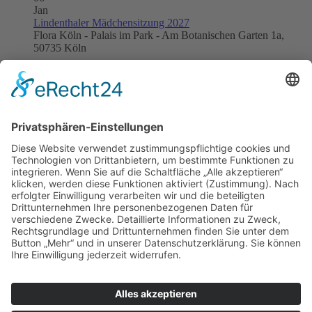
Jan
Lindenthaler Mädchensitzung 2027
Flora Köln - Palais im Park - Am Botanischen Garten 1a,
50735 Köln
21
Jan
Kneipensitzung 2027
DOM IM STAPELHAUS
24
Jan
Kinderkostümsitzung 2027
Apostelgymnasium, Biggestraße 2, 50931 Köln
31
Jan
Große Jubiläumssitzung
Flora Köln - Palais im Park - Am Botanischen Garten 1a,
50735 Köln
04
Feb
Wieverfastelovend 2027
Hermeskeiler Platz