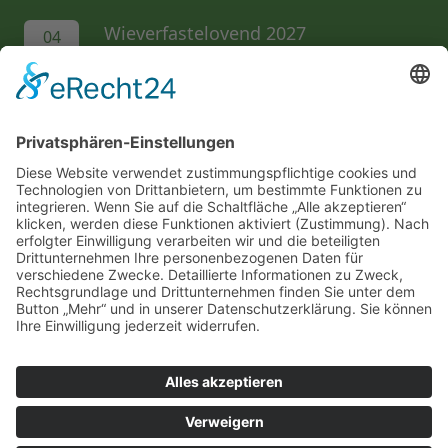
Wieverfastelovend 2027
04
FEB
Hermeskeiler Platz
AL folgen...
Wir unterstützen die...
Impressum
Datenschutzerklärung
Ordentliches Mitglied im Festkomitee Kölner